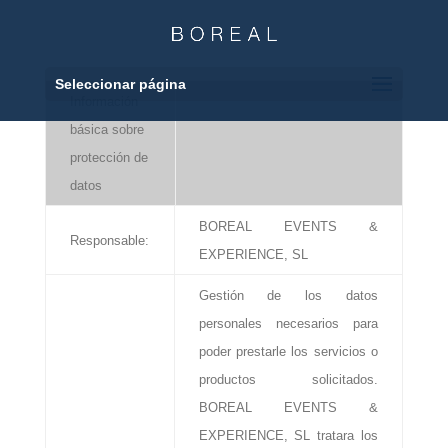
Seleccionar página
Información
básica sobre
protección de
datos
BOREAL EVENTS &
Responsable:
EXPERIENCE, SL
Gestión de los datos
personales necesarios para
poder prestarle los servicios o
productos solicitados.
BOREAL EVENTS &
EXPERIENCE, SL tratara los