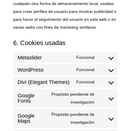
cualquier otra forma de almacenamiento local, usadas
para crear perfiles de usuario para mostrar publicidad o
para hacer el seguimiento del usuario en esta web o en
varias webs con fines de marketing similares.
6. Cookies usadas
Metaslider
Funcional
Consent
to
WordPress
Funcional
Consent
service
to
Divi (Elegant Themes)
Funcional
metaslider
Consent
service
to
Propósito pendiente de
Google
wordpress
Fonts
service
Consent
investigación
divi-
to
Propósito pendiente de
Google
(elegant-
service
Maps
Consent
investigación
themes)
google-
to